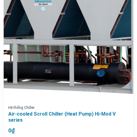
Hệ thống Chiller
Air-cooled Scroll Chiller (Heat Pump) Hi-Mod V
series
0₫